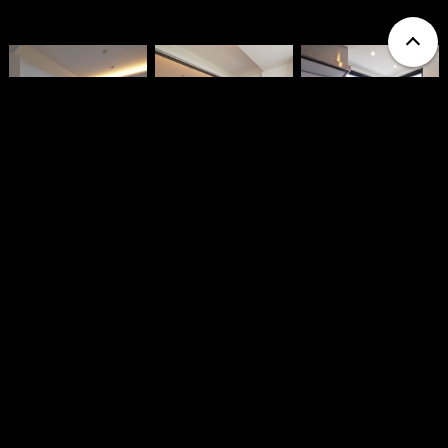
Show More
●
●
●