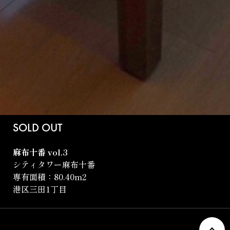
SOLD OUT
麻布十番 vol.3
シティタワー麻布十番
専有面積：80.40m
2
港区三田1丁目