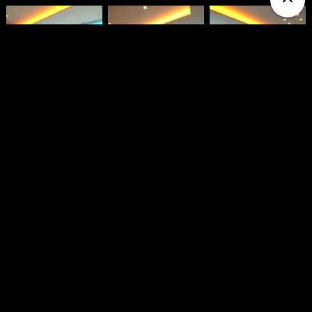
Show More
●
●
●